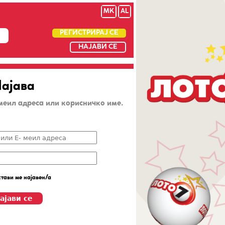
MK
AL
РЕГИСТРИРАЈ СЕ
НАЈАВИ СЕ
ајава
меил адреса или корисничко име.
тави ме најавен/а