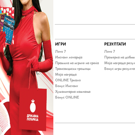
ИГРИ
РЕЗУЛТАТИ
Лото 7
Лото 7
Инстант лотарија
Проверка на добив
Правила на игрите на среќа
Mоја награда резу
Трансакциски трошоци
Бонус игри резулта
Моја награда
ONLINE Тркало
Бонус Инстант
Хуманитарна кампања
Бонус ONLINE