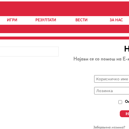
ИГРИ
РЕЗУЛТАТИ
ВЕСТИ
ЗА НАС
Н
Најави се со помош на Е-
Ос
Заборавена лозинка?