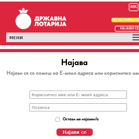
MK
РЕГИСТРИРАЈ С
НАЈАВИ СЕ
МЕНИ
Најава
Најави се со помош на Е-меил адреса или корисничко им
Остави ме најавен/а