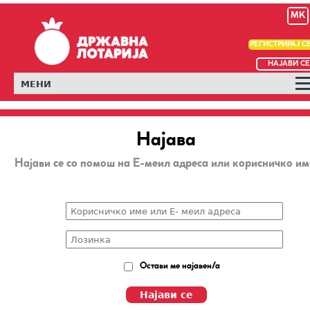
MK
РЕГИСТРИРАЈ С
НАЈАВИ СЕ
МЕНИ
Најава
Најави се со помош на Е-меил адреса или корисничко им
Остави ме најавен/а