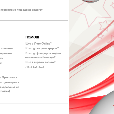
пораката за потврда на налогот
ПОМОШ
Што е Лото Online?
 извештаи
Како да се регистрирам?
окументи
Како да ја одиграм мојата
омилена комбинација?
вки
Што е скратен систем?
ње
Лото Упaтства
а Приватност
а одговорност
а користење на
ookies)