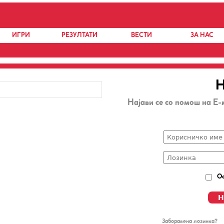
ИГРИ
РЕЗУЛТАТИ
ВЕСТИ
ЗА НАС
Н
Најави се со помош на Е-
Ос
Заборавена лозинка?