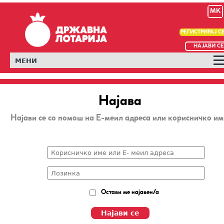
MK
РЕГИСТРИРАЈ С
НАЈАВИ СЕ
МЕНИ
Најава
Најави се со помош на Е-меил адреса или корисничко им
Остави ме најавен/а