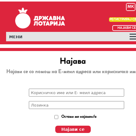
MK
РЕГИСТРИРАЈ С
НАЈАВИ СЕ
МЕНИ
Најава
Најави се со помош на Е-меил адреса или корисничко им
Остави ме најавен/а