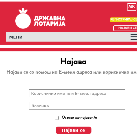
MK
РЕГИСТРИРАЈ С
НАЈАВИ СЕ
МЕНИ
Најава
Најави се со помош на Е-меил адреса или корисничко им
Остави ме најавен/а