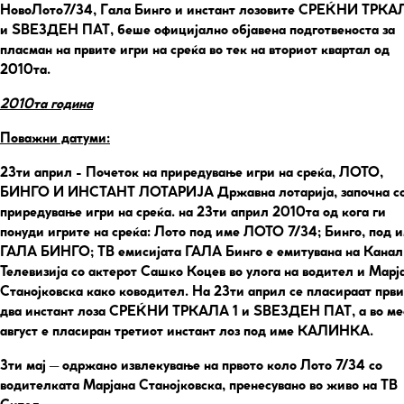
НовоЛото7/34, Гала Бинго и инстант лозовите СРЕЌНИ ТРКА
и ЅВЕЗДЕН ПАТ, беше официјално објавена подготвеноста за
пласман на првите игри на среќа во тек на вториот квартал од
2010та.
2010та година
Поважни датуми:
23ти април
- Почеток на приредување игри на среќа, ЛОТО,
БИНГО И ИНСТАНТ ЛОТАРИЈА Државна лотарија, започна с
приредување игри на среќа. на 23ти април 2010та од кога ги
понуди игрите на среќа: Лото под име ЛОТО 7/34; Бинго, под 
ГАЛА БИНГО; ТВ емисијата ГАЛА Бинго е емитувана на Канал
Телевизија со актерот Сашко Коцев во улога на водител и Марј
Станојковска како ководител. На 23ти април се пласираат прв
два инстант лоза СРЕЌНИ ТРКАЛА 1 и ЅВЕЗДЕН ПАТ, а во ме
август е пласиран третиот инстант лоз под име КАЛИНКА.
3ти мај
– одржано извлекување на првото коло Лото 7/34 со
водителката Марјана Станојковска, пренесувано во живо на ТВ