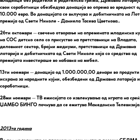
младинци без родители и родителска грижа, Државна лотариј
свои соработници обезбедува донација во опрема во вредност о
10.000 евра. Во донацијата се вклучува и добитничката на Лот
премија од Свети Николе - Даниела Тасева Цветкова..
26ти октомври
– свечено отворање на опремената младинска к
на СОС детско село со присуство на претставници на Владата,
деловниот сектор, бројни медиуми, претставници од Државна
лотарија и добитничката од Свети Николе која со средства од
премијата инвестираше во набавка на мебел.
13ти ноември
– донација од 1.000.000,00 денари во продукти
исхрана за народните кујни, обезбедени од Државна лотарија и
соработници.
28ми ноември
– ТВ емисијата со извлекувања од играта на среќ
ЏАМБО БИНГО почнува да се емитува Македонска Телевизија
2013та година