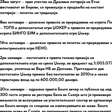
28ми август
– прво учество на Државна лотарија на Етно
фестивалот во Берово, со промоција и продажба на инстант
лотарија – почеток на традиција.
8ми октомври
– донесени правила за приредување на играта Л
– ТОП5 и дополнителна игра ЏОКЕР и правила за приредувањ
играта БИНГО БУМ и дополнителната игра Џокер.
14ти октомври
– донесени правила за почеток на приредување 
електронската игра КЕНО.
2ри ноември
– постигната е првата голема премија на
дополнителната игра на среќа Џокер, во вредност од 3.003.07
денари, уплатена во Вера НБ во Делчево. Претходните две
постигнати Џокер премии беа постигнатаи во 2010та и носеа
гарантиран фонд од по 600.000,00 денари.
20ти ноември
– одржано првата Бинго вечер со публика од над
300 гости играчи во ресторан Бела во Скопје што ја промовира
можноста за вклучување на угостителскиот сектор во организи
на Бинго вечери со следење на извлекувањата во живо. Бинго
вечери освен во Скопје, во празничниот период се организираат