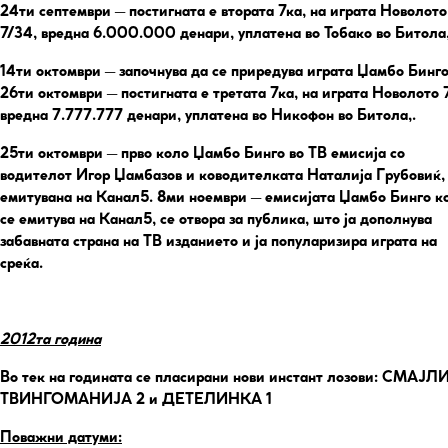
24ти септември
– постигната е втората 7ка, на играта Новолото
7/34, вредна 6.000.000 денари, уплатена во Тобако во Битола,
14ти октомври
– започнува да се приредува играта Џамбо Бинг
26ти октомври – постигната е третата 7ка, на играта Новолото 
вредна 7.777.777 денари, уплатена во Никофон во Битола,.
25ти октомври
– прво коло Џамбо Бинго во ТВ емисија со
водителот Игор Џамбазов и ководителката Наталија Грубовиќ,
емитувана на Канал5. 8ми ноември – емисијата Џамбо Бинго ко
се емитува на Канал5, се отвора за публика, што ја дополнува
забавната страна на ТВ изданието и ја популаризира играта на
среќа.
2012та година
Во тек на годината се пласирани нови инстант лозови: СМАЈЛИ
ТВИНГОМАНИЈА 2 и ДЕТЕЛИНКА 1
Поважни датуми: