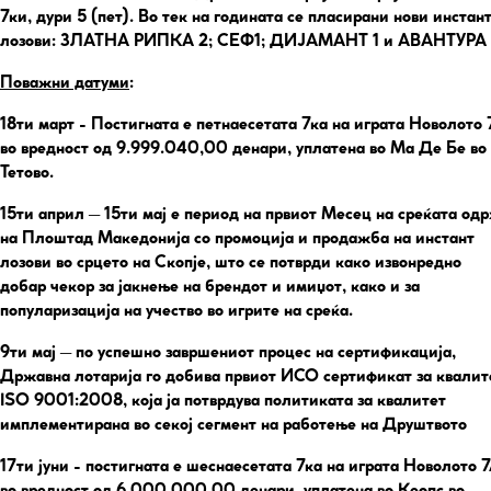
7ки, дури 5 (пет). Во тек на годината се пласирани нови инстан
лозови: ЗЛАТНА РИПКА 2; СЕФ1; ДИЈАМАНТ 1 и АВАНТУРА 
Поважни датуми
:
18ти март
- Постигната е петнаесетата 7ка на играта Новолото 
во вредност од 9.999.040,00 денари, уплатена во Ма Де Бе во
Тетово.
15ти април – 15ти мај
е период на првиот Месец на среќата од
на Плоштад Македонија со промоција и продажба на инстант
лозови во срцето на Скопје, што се потврди како извонредно
добар чекор за јакнење на брендот и имиџот, како и за
популаризација на учество во игрите на среќа.
9ти мај
– по успешно завршениот процес на сертификација,
Државна лотарија го добива првиот ИСО сертификат за квалит
ISO 9001:2008, која ја потврдува политиката за квалитет
имплементирана во секој сегмент на работење на Друштвото
17ти јуни
- постигната е шеснаесетата 7ка на играта Новолото 