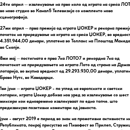
24ти април
– извлекување на прво коло од играта на среќа ЛО
во ново студио во Канал5 Телевизија со компленто нова
сценографија.
27ми април
– прва премија од играта ЏОКЕР и рекорна премиј
почеток на приредување на играта на среќа ЏОКЕР, во вреднос
4.351.944,00 денари, уплатена во Толлакс на Плоштад Македо
во Скопје.
8ми ма
ј – постигната е прва 7ка ЛОТО7 и рекордна 7ка од
почетокот на приредувањето на играта Лото од страна на Држа
лотарија, во вкупна вредност од 29.293.930,00 денари, уплатен
Браво Нутс, во Кавадарци.
1ви јуни
– играта ЏОКЕР - по углед на европските и светски
лотарии, играта Џокер добива нов уред за извлекување со шест
миксери кои едновремено извлекуваат по едно топче. што
предизвикува позитивни коментари од јавноста.
јуни - август 2019
е период во знак на промотивни активности н
Републиката, покрај присуства на Пивофест во Прилеп, Струми