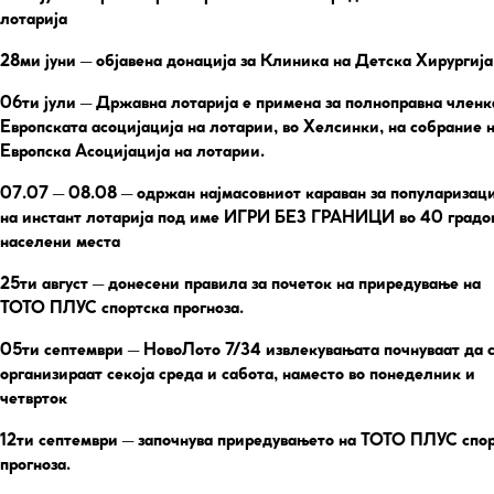
лотарија
28ми јуни
– објавена донација за Клиника на Детска Хирургија
06ти јули
– Државна лотарија е примена за полноправна членк
Европската асоцијација на лотарии, во Хелсинки, на собрание 
Европска Асоцијација на лотарии.
07.07 – 08.08
– одржан најмасовниот караван за популаризаци
на инстант лотарија под име ИГРИ БЕЗ ГРАНИЦИ во 40 градо
населени места
25ти август
– донесени правила за почеток на приредување на
ТОТО ПЛУС спортска прогноза.
05ти септември
– НовоЛото 7/34 извлекувањата почнуваат да 
организираат секоја среда и сабота, наместо во понеделник и
четврток
12ти септември
– започнува приредувањето на ТОТО ПЛУС спо
прогноза.