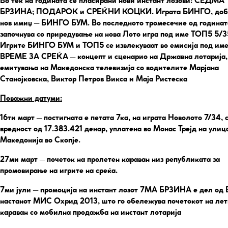
Во тек на годината се пласирани нови инстант лозови: СЕДМА
БРЗИНА; ПОДАРОК и СРЕЌНИ КОЦКИ. Играта БИНГО, доб
нов имиџ – БИНГО БУМ. Во последното тромесечие од годинат
започнува со приредување на нова Лото игра под име ТОП5 5/3
Игрите БИНГО БУМ и ТОП5 се извлекуваат во емисија под им
ВРЕМЕ ЗА СРЕЌА – концепт и сценарио на Државна лотарија,
емитувања на Македонска телевизија со водителите Марјана
Станојковска, Виктор Петров Викса и Маја Ристеска
Поважни датуми:
16ти март
– постигната е петата 7ка, на играта Новолото 7/34, 
вредност од 17.383.421 денар, уплатена во Монас Трејд на улиц
Македонија во Скопје.
27ми март
– почеток на пролетен караван низ републиката за
промовирање на игрите на среќа.
7ми јули
– промоција на инстант лозот 7МА БРЗИНА е дел од
настанот МИС Охрид 2013, што го обележува почетокот на ле
караван со мобилна продажба на инстант лотарија