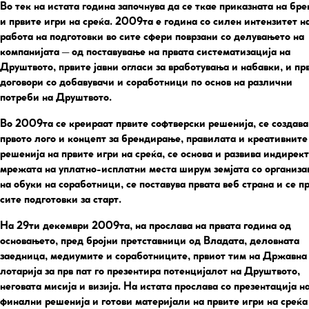
Во тек на истата година започнува да се ткае приказната на бр
и првите игри на среќа. 2009та е година со силен интензитет н
работа на подготовки во сите сфери поврзани со делувањето на
компанијата – од поставување на првата систематизација на
Друштвото, првите јавни огласи за вработувања и набавки, и пр
договори со добавувачи и соработници по основ на различни
потреби на Друштвото.
Во 2009та се креираат првите софтверски решенија, се создава
првото лого и концепт за брендирање, правилата и креативните
решенија на првите игри на среќа, се основа и развива индирек
мрежата на уплатно-исплатни места ширум земјата со организа
на обуки на соработници, се поставува првата веб страна и се п
сите подготовки за старт.
На 29ти декември 2009та, на прослава на првата година од
основањето, пред бројни претставници од Владата, деловната
заедница, медиумите и соработниците, првиот тим на Државна
лотарија за прв пат го презентира потенцијалот на Друштвото,
неговата мисија и визија. На истата прослава со презентација н
финални решенија и готови материјали на првите игри на среќа