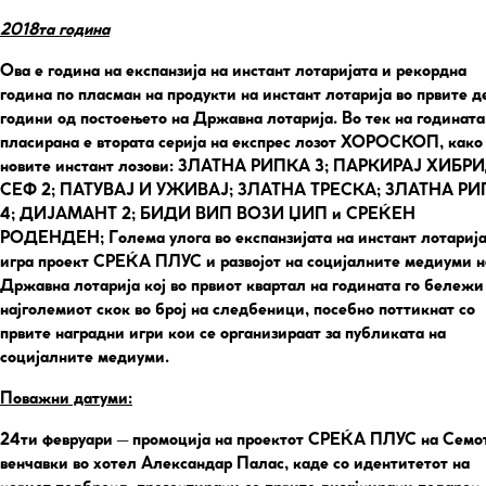
2018та година
Ова е година на експанзија на инстант лотаријата и рекордна
година по пласман на продукти на инстант лотарија во првите д
години од постоењето на Државна лотарија. Во тек на годината
пласирана е втората серија на експрес лозот ХОРОСКОП, како
новите инстант лозови: ЗЛАТНА РИПКА 3; ПАРКИРАЈ ХИБРИ
СЕФ 2; ПАТУВАЈ И УЖИВАЈ; ЗЛАТНА ТРЕСКА; ЗЛАТНА Р
4; ДИЈАМАНТ 2; БИДИ ВИП ВОЗИ ЏИП и СРЕЌЕН
РОДЕНДЕН; Голема улога во експанзијата на инстант лотариј
игра проект СРЕЌА ПЛУС и развојот на социјалните медиуми н
Државна лотарија кој во првиот квартал на годината го бележи
најголемиот скок во број на следбеници, посебно поттикнат со
првите наградни игри кои се организираат за публиката на
социјалните медиуми.
Поважни датуми:
24ти февруари
– промоција на проектот СРЕЌА ПЛУС на Семот
венчавки во хотел Александар Палас, каде со идентитетот на