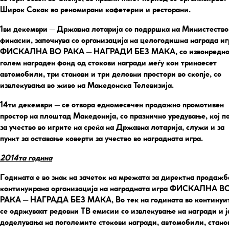
Широк Сокак во реномирани кафетерии и ресторани.
1ви декември
– Државна лотарија со подрршка на Министество
финасии, започнува со организација на целогодишна награда иг
ФИСКАЛНА ВО РАКА – НАГРАДИ БЕЗ МАКА, со извонредн
голем награден фонд од стокови награди меѓу кои тринаесет
автомобили, три станови и три деловни простори во скопје, со
извлекувања во живо на Македонска Телевизија.
14ти декември
– се отвора едномесечен продажно промотивен
простор на плоштад Македонија, со празнично уредување, кој п
за учество во игрите на среќа на Државна лотарија, служи и за
пункт за оставање коверти за учество во наградната игра.
2014та година
Годината е во знак на зачеток на мрежата за директна продажб
континуирана организација на наградната игра ФИСКАЛНА В
РАКА – НАГРАДА БЕЗ МАКА, Во тек на годината во континуи
се одржуваат редовни ТВ емисии со извлекување на награди и ј
доделувања на поголемите стокови награди, автомобили, стано