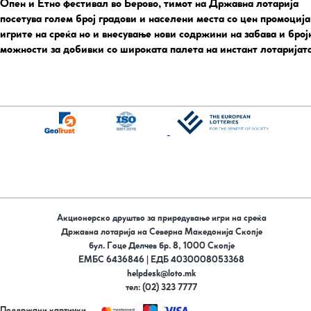
Опен и Етно фестивал во Берово, тимот на Државна лотарија
посетува голем број градови и населени места со цен промоција
игрите на среќа но и внесување нови содржини на забава и број
можности за добивки со широката палета на инстант лотаријата
Акционерско друштво за приредување игри на среќа
Државна лотарија на Северна Македонија Скопје
бул. Гоце Делчев бр. 8, 1000 Скопје
ЕМБС 6436846 | ЕДБ 4030008053368
helpdesk@loto.mk
тел: (02) 323 7777
Поддржани картички