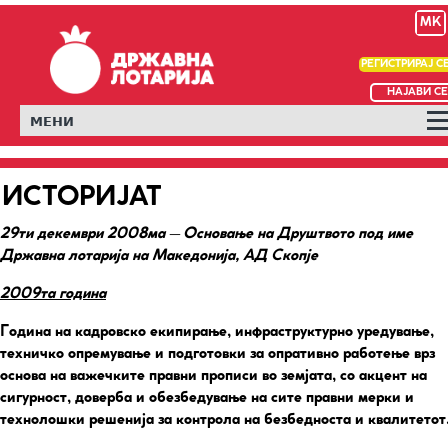
MK
РЕГИСТРИРАЈ С
НАЈАВИ СЕ
МЕНИ
ИСТОРИЈАТ
29ти декември 2008ма – Основање на Друштвото под име
Државна лотарија на Македонија, АД Скопје
2009та година
Година на кадровско екипирање, инфраструктурно уредување,
техничко опремување и подготовки за опративно работење врз
основа на важечките правни прописи во земјата, со акцент на
сигурност, доверба и обезбедување на сите правни мерки и
технолошки решенија за контрола на безбедноста и квалитетот