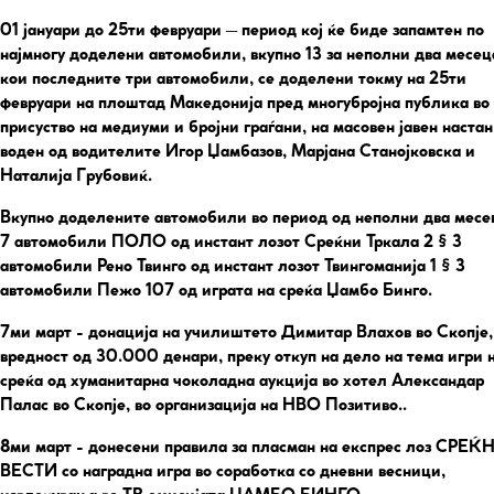
01 јануари до 25ти февруари
– период кој ќе биде запамтен по
најмногу доделени автомобили, вкупно 13 за неполни два месец
кои последните три автомобили, се доделени токму на 25ти
февруари на плоштад Македонија пред многубројна публика во
присуство на медиуми и бројни граѓани, на масовен јавен настан
воден од водителите Игор Џамбазов, Марјана Станојковска и
Наталија Грубовиќ.
Вкупно доделените автомобили во период од неполни два месе
7 автомобили ПОЛО од инстант лозот Среќни Тркала 2 § 3
автомобили Рено Твинго од инстант лозот Твингоманија 1 § 3
автомобили Пежо 107 од играта на среќа Џамбо Бинго.
7ми март
- донација на училиштето Димитар Влахов во Скопје,
вредност од 30.000 денари, преку откуп на дело на тема игри 
среќа од хуманитарна чоколадна аукција во хотел Александар
Палас во Скопје, во организација на НВО Позитиво..
8ми март
- донесени правила за пласман на експрес лоз СРЕЌ
ВЕСТИ со наградна игра во соработка со дневни весници,