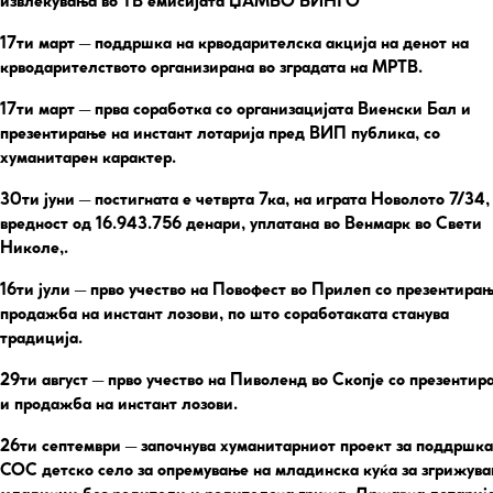
извлекувања во ТВ емисијата ЏАМБО БИНГО
17ти март
– поддршка на крводарителска акција на денот на
крводарителството организирана во зградата на МРТВ.
17ти март
– прва соработка со организацијата Виенски Бал и
презентирање на инстант лотарија пред ВИП публика, со
хуманитарен карактер.
30ти јуни
– постигната е четврта 7ка, на играта Новолото 7/34,
вредност од 16.943.756 денари, уплатана во Венмарк во Свети
Николе,.
16ти јули
– прво учество на Повофест во Прилеп со презентирањ
продажба на инстант лозови, по што соработаката станува
традиција.
29ти август
– прво учество на Пиволенд во Скопје со презентир
и продажба на инстант лозови.
26ти септември
– започнува хуманитарниот проект за поддршка
СОС детско село за опремување на младинска куќа за згрижув