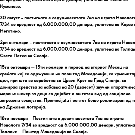
во вредност од 6.000.000,00 денари, уплатена во Кеопс во
Куманово.
30 август
- постигната е седумнаесетата 7ка на играта Новолот
7/34 во вредност од 6.000.000,00 денари, уплатена во Корзо 
Неготино.
2ри октомври
- постигната е осумнаесетата 7ка на играта Ново
7/34 во вредност од 6.000.000,00 денари, уплатена во Толлак
Света Петка во Скопје.
15ти октомври – 15ти ноември
е период на вториот Месец на
среќата кој се одржуваше на плоштад Македонија, со хуманита
цел, при што во соработка со Црвен Крст на Град Скопје, се
донираа средства за набавка на 20 (дваесет) звучни апаратчиња
мерење шекер за деца со дијабет и оштетен вид од социјално
загрозени семејства. Прomocijata i оектот беше реализиран од 
на Државна лотарија.
18ти ноември
- Постигната е деветнаесетата 7ка на играта
Новолото 7/34 во вредност од 6.000.000,00 денари, уплатена
Толлакс – Поштад Македонија во Скопје.