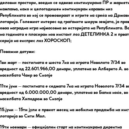
деловни простори, воедно се одвива континуирана ПР и маркет
кампања, како и целогодишен континуиран караван низ
Републиката во кој се промовираат и игрите на среќа на Држав
лотарија. Големиот интерес од граѓаните ширум земјата, ја пра
оваа наградна игра најмасовна во историјата на Републиката. В
на годината е пласиран нов инстант лоз ДЕТЕЛИНКА 2 и прва
серија на експрес лоз ХОРОСКОП;
Поважни датуми:
1ви март
– постигната е шеста 7ка на играта Новолото 7/34 во
вредност од 22.601.966,00 денари, уплатена во Алберето А. во
населбата Чаир во Скопје
11ти јуни
– постигната е седмата 7ка на играта Новолото 7/34 в
вредност од 6.000.000,00 денари, уплатена во Бапка ноќе, во
населбата Хиподром во Скопје
15.јуни – 15ти јули
е првиот месец на мобилна продажба на инс
лотарија во Сити Мол.
19ти ноември
– официјален старт на континуирана директна