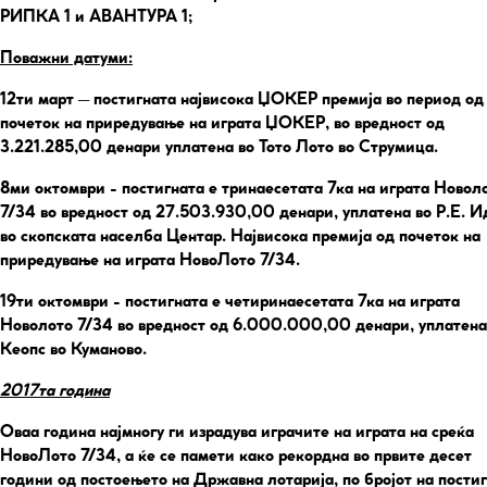
РИПКА 1 и АВАНТУРА 1;
Поважни датуми:
12ти март
– постигната највисока ЏОКЕР премија во период од
почеток на приредување на играта ЏОКЕР, во вредност од
3.221.285,00 денари уплатена во Тото Лото во Струмица.
8ми октомври
- постигната е тринаесетата 7ка на играта Новол
7/34 во вредност од 27.503.930,00 денари, уплатена во Р.Е. И
во скопската населба Центар. Највисока премија од почеток на
приредување на играта НовоЛото 7/34.
19ти октомври
- постигната е четиринаесетата 7ка на играта
Новолото 7/34 во вредност од 6.000.000,00 денари, уплатена
Кеопс во Куманово.
2017та година
Оваа година најмногу ги израдува играчите на играта на среќа
НовоЛото 7/34, а ќе се памети како рекордна во првите десет
години од постоењето на Државна лотарија, по бројот на пости