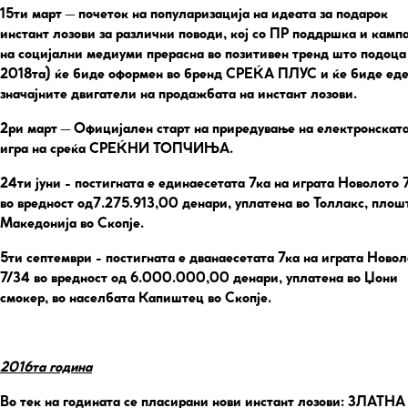
15ти март
– почеток на популаризација на идеата за подарок
инстант лозови за различни поводи, кој со ПР поддршка и камп
на социјални медиуми прерасна во позитивен тренд што подоца
2018та) ќе биде оформен во бренд СРЕЌА ПЛУС и ќе биде еде
значајните двигатели на продажбата на инстант лозови.
2ри март
– Официјален старт на приредување на електронскат
игра на среќа СРЕЌНИ ТОПЧИЊА.
24ти јуни
- постигната е единаесетата 7ка на играта Новолото 
во вредност од7.275.913,00 денари, уплатена во Толлакс, плош
Македонија во Скопје.
5ти септември
- постигната е дванаесетата 7ка на играта Новол
7/34 во вредност од 6.000.000,00 денари, уплатена во Џони
смокер, во населбата Капиштец во Скопје.
2016та година
Во тек на годината се пласирани нови инстант лозови: ЗЛАТНА