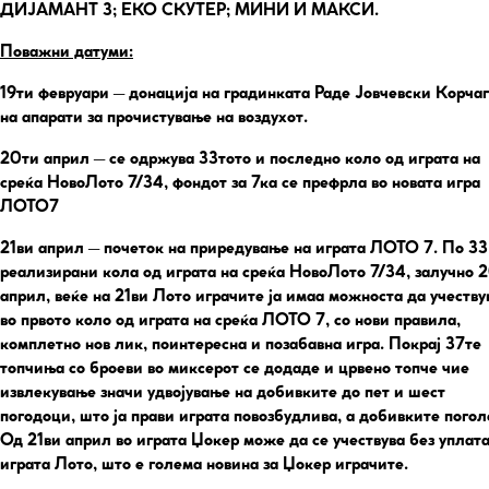
ДИЈАМАНТ 3; ЕКО СКУТЕР; МИНИ И МАКСИ.
Поважни датуми:
19ти февруари
– донација на градинката Раде Јовчевски Корча
на апарати за прочистување на воздухот.
2
0ти април
– се одржува 33тото и последно коло од играта на
среќа НовоЛото 7/34, фондот за 7ка се префрла во новата игра
ЛОТО7
21ви април
– почеток на приредување на играта ЛОТО 7. По 33
реализирани кола од играта на среќа НовоЛото 7/34, залучно 
април, веќе на 21ви Лото играчите ја имаа можноста да учеству
во првото коло од играта на среќа ЛОТО 7, со нови правила,
комплетно нов лик, поинтересна и позабавна игра. Покрај 37те
топчиња со броеви во миксерот се додаде и црвено топче чие
извлекување значи удвојување на добивките до пет и шест
погодоци, што ја прави играта повозбудлива, а добивките погол
Од 21ви април во играта Џокер може да се учествува без уплата
играта Лото, што е голема новина за Џокер играчите.