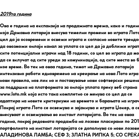
2019та година
Ова е година на експанзија на продажната мрежа, како и годин
која Државна лотарија внесува темелни промени во играта Лото
цел да ја осовремени и освежи играта и согласно новите трендо
да овозможи онлајн канал за уплата со цел да ја доближи игра
сите потенцијални играчи над 18 години, со цел во играта да м
да се вклучат од сите уреди за комуникација, од сите места во 
кое време. Во тек на оваа година, тимот на Државна лотарија
интензивно работи едновремено на креирање на нова Лото игра
нови правила, нов лик но и поставување нови софтверски решен
за поддршка на платформата за онлајн уплата преку веб страна
www.loto.mk која исто така комплетно се менува со цел да се
адаптира на новите критериуми на времето и барањата на игра
Покрај играта Лото се освежува и зајакнува и играта Џокер, а с
внесуваат и освежувања во инстант лотаријата. Во тек на оваа
година, покрај редовната продажба на лозови пласирани по 201
портфолиото на инстант лотаријата се дополнува со нови лозови
АЛАДИНОВА ЛАМБА; СЕФ 3; ЗЛАТНА РИПКА 5; СО СРЕЌА