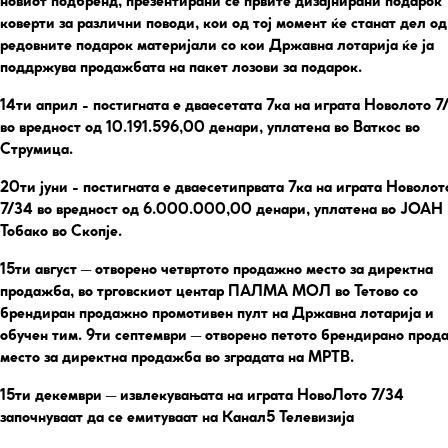
новиот подбренд, презентирани се првите дизајнирани подарок
коверти за различни поводи, кои од тој момент ќе станат дел од
редовните подарок материјали со кои Државна лотарија ќе ја
поддржува продажбата на пакет лозови за подарок.
14ти април
- постигната е дваесетата 7ка на играта Новолото 7
во вредност од 10.191.596,00 денари, уплатена во Ваткос во
Струмица.
20ти јуни
- постигната е дваесетипрвата 7ка на играта Новолот
7/34 во вредност од 6.000.000,00 денари, уплатена во ЈОАН
Тобако во Скопје.
15ти август
– отворено четвртото продажно место за директна
продажба, во трговскиот центар ПАЛМА МОЛ во Тетово со
брендиран продажно промотивен пулт на Државна лотарија и
обучен тим. 9ти септември – отворено петото брендирано прод
место за директна продажба во зградата на МРТВ.
15ти декември
– извлекувањата на играта НовоЛото 7/34
започнуваат да се емитуваат на Канал5 Телевизија