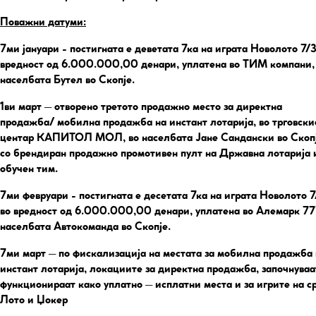
Поважни датуми:
7ми јануари
- постигната е деветата 7ка на играта Новолото 7/
вредност од 6.000.000,00 денари, уплатена во ТИМ компани,
населбата Бутел во Скопје.
1ви март
– отворено третото продажно место за директна
продажба/ мобилна продажба на инстант лотарија, во трговски
центар КАПИТОЛ МОЛ, во населбата Јане Сандански во Скопј
со брендиран продажно промотивен пулт на Државна лотарија 
обучен тим.
7ми февруари
- постигната е десетата 7ка на играта Новолото 
во вредност од 6.000.000,00 денари, уплатена во Алемарк 77
населбата Автокоманда во Скопје.
7ми март
– по фискализација на местата за мобилна продажба 
инстант лотарија, локациите за директна продажба, започнуваа
функционираат како уплатно – исплатни места и за игрите на с
Лото и Џокер