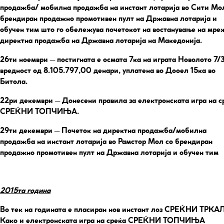
продажба/ мобилна продажба на инстант лотарија во Сити Мо
брендиран продажно промотивен пулт на Државна лотарија и
обучен тим што го обележува почетокот на востанување на мре
директна продажба на Државна лотарија на Македонија.
26ти ноември
– постигната е осмата 7ка на играта Новолото 7/
вредност од 8.105.797,00 денари, уплатена во Дооел 15ка во
Битола.
22ри декември
– Донесени правила за електронската игра на с
СРЕЌНИ ТОПЧИЊА.
29ти декември
– Почеток на директна продажба/мобилна
продажба на инстант лотарија во Рамстор Мол со брендиран
продажно промотивен пулт на Државна лотарија и обучен тим
2015та година
Во тек на годината е пласиран нов инстант лоз СРЕЌНИ ТРКА
Како и електронската игра на среќа СРЕЌНИ ТОПЧИЊА