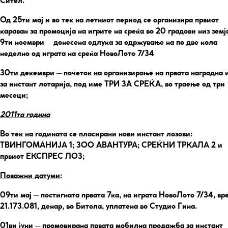
Сител.
Од 25ти мај
и во тек на летниот период се организира првиот
караван за промоција на игрите на среќа во 20 градови низ земј
9ти ноември – донесена одлука за одржување на по две кола
неделно од играта на среќа НовоЛото 7/34
30ти декември
– почеток на организирање на првата наградна 
за инстант лотарија, под име ТРИ ЗА СРЕЌА, во траење од три
месеци;
2011та година
Во тек на годината се пласирани нови инстант лозови:
ТВИНГОМАНИЈА 1; ЗОО АВАНТУРА; СРЕЌНИ ТРКАЛА 2 и
првиот ЕКСПРЕС ЛОЗ;
Поважни датуми
:
09ти мај
– постигната првата 7ка, на играта НовоЛото 7/34, вр
21.173.081, денар, во Битола, уплатена во Студио Гина.
01ви јуни
– промовирана првата мобилна продажба за инстант