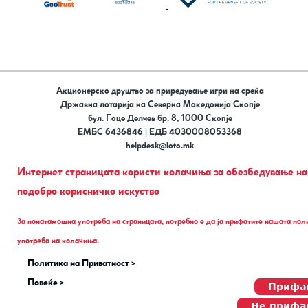
Акционерско друштво за приредување игри на среќа
Државна лотарија на Северна Македонија Скопје
бул. Гоце Делчев бр. 8, 1000 Скопје
ЕМБС 6436846 | ЕДБ 4030008053368
helpdesk@loto.mk
тел: (02) 323 7777
Интернет страницата користи колачиња за обезбедување на
Поддржани картички
подобро корисничко искуство
Следи не на
За понатамошна употреба на страницата, потребно е да ја прифатите нашата пол
употреба на колачиња.
Политика на Приватност >
Повеќе >
Прифа
Не прифа