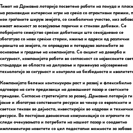
Тимот на Државна лотарија посветено работи на понуда и плас
на разновидни интересни игри на среќа со атрактивни премии, 
кои граѓаните ширум земјата, со симболично учество, низ забава
имаат можност за освојување парични и стокови добивки. Се
побројното семејство среќни добитници што секојдневно се
збогатува со нови среќни стории, имиња и адреси од различни
краишта на земјата, ги оправдува и потврдува заложбите за
основање и градење на компанијата. Со акцент на доверба и
сигурност, компанијата работи во согласност со највисоките све
стандарди во областа на делување и применува најсовремена
технологија за сигурност и контрола на безбедноста и квалитет
Компанијата бележи континуиран раст и развој и флексибилно
одговара на сите предизвици на домашниот пазар и светските
трендови. Согласно стратегијата за развој, Државна лотарија ги
јакне и збогатува сопствените ресурси во чекор со европските и
светски текови во дејноста, инвестирајќи во кадрови и технички
ресурси. Во постојана двонасочна комуникација со играчите ги
следи очекувањата и потребите на нашиот пазар и соодветно
имплементира новитети со цел подостапни можности за забава