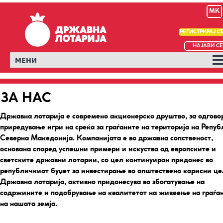
MK
РЕГИСТРИРАЈ С
НАЈАВИ СЕ
МЕНИ
ЗА НАС
Државна лотарија е современо акционерско друштво, за одгово
приредување игри на среќа за граѓаните на територија на Репу
Северна Македонија. Компанијата е во државна сопственост,
основана според успешни примери и искуства од европските и
светските државни лотарии, со цел континуиран придонес во
републичкиот буџет за инвестирање во општествено корисни це
Државна лотарија, активно придонесува во збогатување на
содржините и подобрување на квалитетот на живеење на граѓа
на нашата земја.