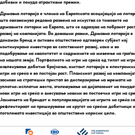
добивки и понуда атрактивни премии.
Државна лотарија е членка на Европската асоцијација на лота
што овозможува редовна размена на искуства со тимовите на
државните лотарии на Европа, што се одразува на побрзиот рас
развој на компанијата. Во домашни рамки, Државна лотарија е
докажан бренд и активен општествено одговорен субјект кој
континуирано инвестира во сопствениот развој, како и во
подобрување на квалитетот и содржините на живеење на граѓа
на нашата земја. Портфолиото на игри на среќа од типот на игр
извлекување добитни бројчиња, инстант лотарија и електронск
игри на среќа е во постојан раст. Планскиот развој на компанија
заснова на стратешки пристап во дисперзирање на мрежата на
уплатно-исплатни места, зголемување на дијапазонот на понуда
нови игри на среќа и внесување новини во постоечки игри на сре
Јакнењето на брендот и популаризацијата на игрите на среќа с
рефлектираат на проширување на кругот на среќни добитници и
поголемата инвестиција во општествено корисни цели.