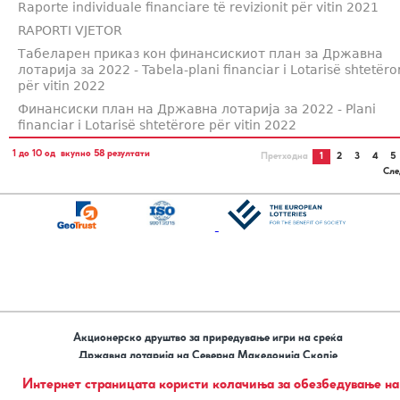
Raporte individuale financiare të revizionit për vitin 2021
RAPORTI VJETOR
Табеларен приказ кон финансискиот план за Државна
лотарија за 2022 - Tabela-plani financiar i Lotarisë shtetëro
për vitin 2022
Финансиски план на Државна лотарија за 2022 - Plani
financiar i Lotarisë shtetërore për vitin 2022
1 до 10 од вкупно 58 резултати
Претходна
1
2
3
4
5
Сле
Акционерско друштво за приредување игри на среќа
Државна лотарија на Северна Македонија Скопје
бул. Гоце Делчев бр. 8, 1000 Скопје
Интернет страницата користи колачиња за обезбедување на
ЕМБС 6436846 | ЕДБ 4030008053368