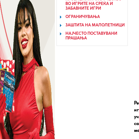
ВО ИГРИТЕ НА СРЕЌА И
ЗАБАВНИТЕ ИГРИ
ОГРАНИЧУВАЊА
ЗАШТИТА НА МАЛОЛЕТНИЦИ
НАЈЧЕСТО ПОСТАВУВАНИ
ПРАШАЊА
Ре
иг
уч
са
мо