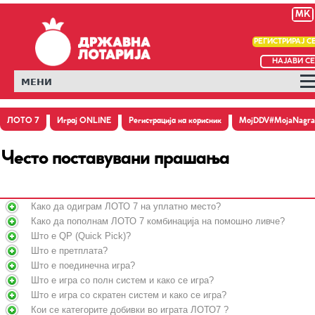
MK
РЕГИСТРИРАЈ С
НАЈАВИ СЕ
МЕНИ
ЛОТО 7
Играј ONLINE
Регистрација на корисник
MojDDV#MojaNagra
Често поставувани прашања
Како да одиграм ЛОТО 7 на уплатно место?
Како да пополнам ЛОТО 7 комбинација на помошно ливче?
Што е QP (Quick Pick)?
Што е претплата?
Што е поединечна игра?
Што е игра со полн систем и како се игра?
Што е игра со скратен систем и како се игра?
Кои се категорите добивки во играта ЛОТО7 ?