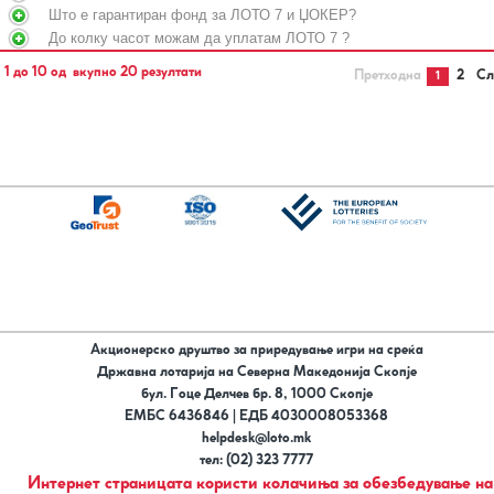
Што е гарантиран фонд за ЛОТО 7 и ЏОКЕР?
До колку часот можам да уплатам ЛОТО 7 ?
1 до 10 од вкупно 20 резултати
Претходна
2
Сл
1
Акционерско друштво за приредување игри на среќа
Државна лотарија на Северна Македонија Скопје
бул. Гоце Делчев бр. 8, 1000 Скопје
ЕМБС 6436846 | ЕДБ 4030008053368
helpdesk@loto.mk
тел: (02) 323 7777
Интернет страницата користи колачиња за обезбедување на
Поддржани картички