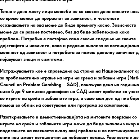
игрите на среќа и забавните игри.
Точно е дека многу лица можеби не се свесни дека нивните нав
со време можат да прераснат во зависност, и честопати
осознавањето на ова може да биде премногу касно. Зависноста
може да се развие постепено, без да биде забележана како
проблем. Потребно е постојано само свесно следење на своите
дејствијата и навиките, како и редовна анализа за потенцијалн
можност од зависност и потребата за помош доколку започнат д
појавуваат знаци и симптоми.
Истражувањето кое е спроведено од страна на Националниот о
за проблематично играње на игри на срека и забавни игри (Nati
Council on Problem Gambling – SAD), покажува дека на годишно
ниво 6 до 9 милиони државјани на САД имаат проблем со учес
во игрите на среќа и забавните игри, а само мал дел од нив бар
помош во облик на советување или програма за самопомош.
Разоткривањето и демистификацијата на митовите поврзани со
игрите на среќа и забавните игри може да биде значаен чекор 
подигањето на свесноста околу овој проблем и во поттикнување
оние кои имаат потешкотии да побараат помош. Реалноста е де