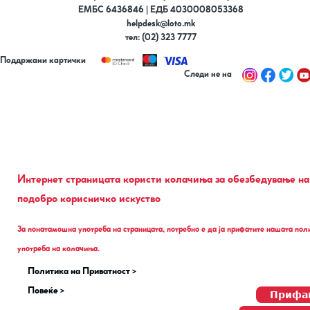
ЕМБС 6436846 | ЕДБ 4030008053368
helpdesk@loto.mk
тел: (02) 323 7777
Поддржани картички
Следи не на
Интернет страницата користи колачиња за обезбедување на
подобро корисничко искуство
За понатамошна употреба на страницата, потребно е да ја прифатите нашата пол
употреба на колачиња.
Политика на Приватност >
Повеќе >
Прифа