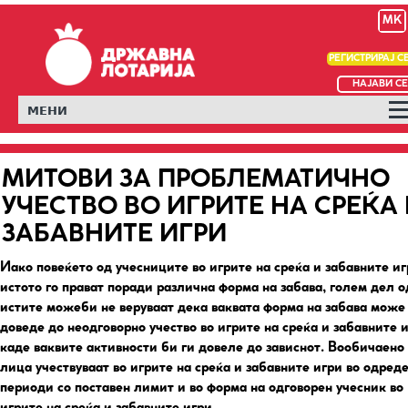
MK
РЕГИСТРИРАЈ С
НАЈАВИ СЕ
МЕНИ
МИТОВИ ЗА ПРОБЛЕМАТИЧНО
УЧЕСТВО ВО ИГРИТЕ НА СРЕЌА
ЗАБАВНИТЕ ИГРИ
Иако повеќето од учесниците во игрите на среќа и забавните и
истото го прават поради различна форма на забава, голем дел о
истите можеби не веруваат дека ваквата форма на забава може
доведе до неодговорно учество во игрите на среќа и забавните 
каде ваквите активности би ги довеле до зависнот. Вообичаено
лица учествуваат во игрите на среќа и забавните игри во одред
периоди со поставен лимит и во форма на одговорен учесник во