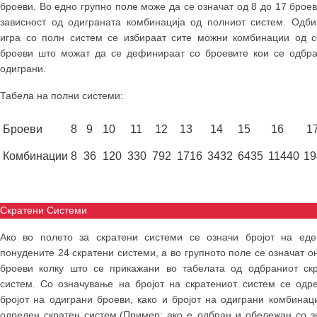
броеви. Во едно групно поле може да се означат од 8 до 17 броев
зависност од одиграната комбинација од полниот систем. Одби
игра со полн систем се избираат сите можни комбинации од 
броеви што можат да се дефинираат со броевите кои се одбр
одиграни.
Табела на полни системи:
Броеви
8
9
10
11
12
13
14
15
16
1
Комбинации
8
36
120
330
792
1716
3432
6435
11440
19
Скратени Системи
Ако во полето за скратени системи се означи бројот на ед
понудените 24 скратени системи, а во групното поле се означат о
броеви колку што се прикажани во табелата од одбраниот ск
систем. Со означување на бројот на скратениот систем се одр
бројот на одиграни броеви, како и бројот на одиграни комбинац
одреден скратен систем.(Пример: ако е одбран и обележан со з