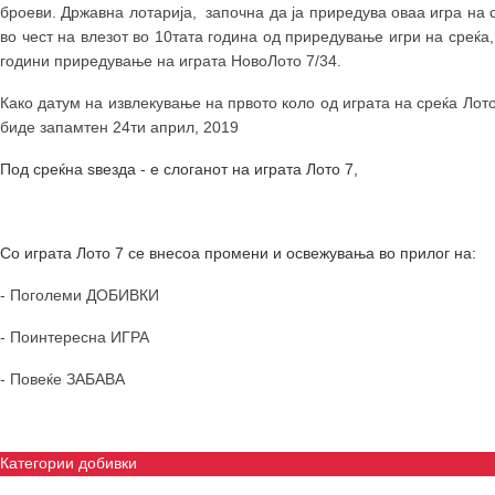
броеви. Државна лотарија, започна да ја приредува оваа игра на 
во чест на влезот во 10тата година од приредување игри на среќа,
години приредување на играта НовоЛото 7/34.
Како датум на извлекување на првото коло од играта на среќа Лото
биде запамтен 24ти април, 2019
Под среќна ѕвезда - е слоганот на играта Лото 7,
Со играта Лото 7 се внесоа промени и освежувања во прилог на:
- Поголеми ДОБИВКИ
- Поинтересна ИГРА
- Повеќе ЗАБАВА
Категории добивки