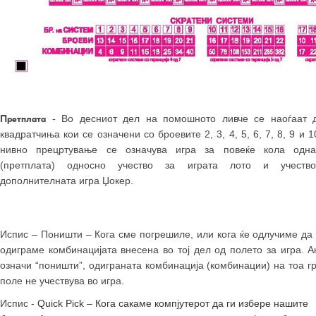
- Во десниот дел на помошното ливче се наоѓаат 
Претплата
квадратчиња кои се означени со броевите 2, 3, 4, 5, 6, 7, 8, 9 и 1
нивно прецртување се означува игра за повеќе кола одна
(претплата) односно учество за играта лото и учеств
дополнителната игра Џокер.
Испис – Поништи –
Кога сме погрешиле, или кога ќе одлучиме да 
одиграме комбинацијата внесена во тој дел од полето за игра. А
означи “поништи”, одиграната комбинација (комбинации) на тоа г
поле не учествува во игра.
Испис -
Quick Pick –
Кога сакаме компјутерот да ги избере нашите