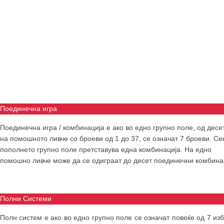
Поединечна игра
Поединечна игра / комбинација е ако во едно групно поле, од десе
на помошното ливче со броеви од 1 до 37, се означат 7 броеви. Се
пополнето групно поле претставува една комбинација. На едно
помошно ливче може да се одиграат до десет поединечни комбина
Полни Системи
Полн систем е ако во едно групно поле се означат повеќе од 7 из