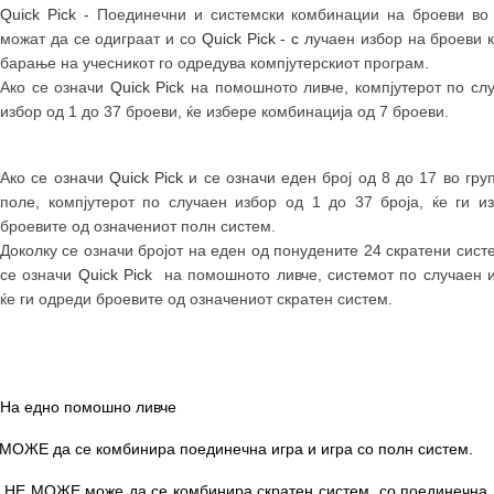
Quick Pick
- Поединечни и системски комбинации на броеви во
можат да се одиграат и со
Quick Pick - с
лучаен избор на броеви к
барање на учесникот го одредува компјутерскиот програм.
Ако се означи
Quick Pick
на помошното ливче, компјутерот по сл
избор од 1 до 37 броеви, ќе избере комбинација од 7 броеви.
Ако се означи
Quick Pick
и се означи еден број од 8 до 17 во гру
поле, компјутерот по случаен избор од 1 до 37 броја, ќе ги и
броевите од означениот полн систем.
Доколку се означи бројот на еден од понудените 24 скратени сист
се означи
Quick Pick
на помошното ливче, системот по случаен 
ќе ги одреди броевите од означениот скратен систем.
На едно помошно ливче
МОЖЕ да се комбинира поединечна игра и игра со полн систем.
НЕ МОЖЕ може да се комбинира скратен систем
со поединечна