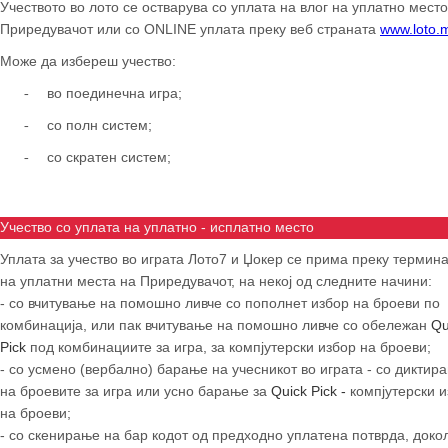
Учеството во лото се остварува со уплата на влог на уплатно место
Приредувачот или со
ONLINE
уплата преку веб страната
www.loto.
Може да избереш учество:
во поединечна игра;
-
со полн систем;
-
со скратен систем;
-
Учество со уплата на уплатно - исплатно место
Уплата за учество во играта Лото7 и Џокер се прима преку термин
на уплатни места на Приредувачот, на некој од следните начини:
- со вчитување на помошно ливче со пополнет избор на броеви по
комбинација, или пак вчитување на помошно ливче со обележан
Qu
Pick
под комбинациите за игра, за компјутерски избор на броеви;
- со усмено (вербално) барање на учесникот во играта - со диктир
на броевите за игра или усно барање за
Quick Pick -
компјутерски и
на броеви;
- со скенирање на бар кодот од предходно уплатена потврда, доко