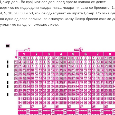
Џокер дел
- Во крајниот лев дел, пред првата колона се девет
вертикално подредени квадратчиња квадратчињата со броевите 1, 
4, 5, 10, 20, 30 и 50, кои се однесуваат на играта Џокер. Со означ
на едно од овие полиња, се означува колку Џокер броеви сакаме д
уплатиме на едно помошно ливче.