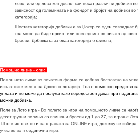
лево, или од лево кон десно, кои носат различни добивки во
зависност од големината на фондот и бројот на добивки во 
категорија;
Шестата категорија добивки е за Џокер со еден совпаднат б
тоа може да биде првиот или последниот во низата од шест
броеви. Добивката за оваа категорија е фиксна;
Помошно ливче - опис
- о
Помошното ливче во печатена форма се добива бесплатно на упла
исплатните места на Државна лотарија. Тоа
е помошно средство з
уплата и не може да послужи како веродостоен доказ при подигањ
можна добивка.
Поле за Лото игра
- Во полето за игра на помошното ливче
се наоѓ
десет групни полиња со впишани броеви од 1 до 37, за играње Лот
Што е истоветно и на страната за
ONLINE
игра, доколку се избира
учество во п
оединечна игра.