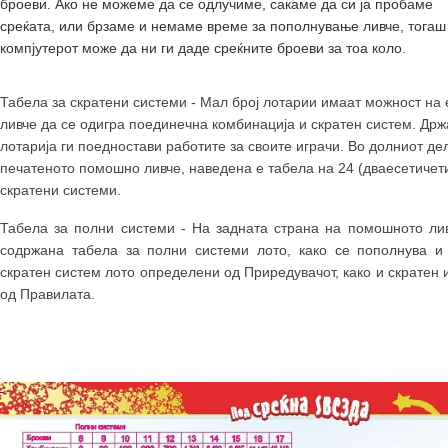
броеви. Ако не можеме да се одлучиме, сакаме да си ја пробаме
среќата, или брзаме и немаме време за пополнување ливче, тогаш
компјутерот може да ни ги даде среќните броеви за тоа коло.
Табела за скратени системи
- Мал број лотарии имаат можност на
ливче да се одигра поединечна комбинација и скратен систем. Др
лотарија ги поедностави работите за своите играчи.
Во долниот де
печатеното помошно ливче, наведена е табела на 24 (дваесетичет
скратени системи.
Табела за полни системи
- На задната страна на помошното ли
содржана табела за полни системи лото, како се пополнува и
скратен систем лото определени од Приредувачот, како и скратен 
од Правилата.