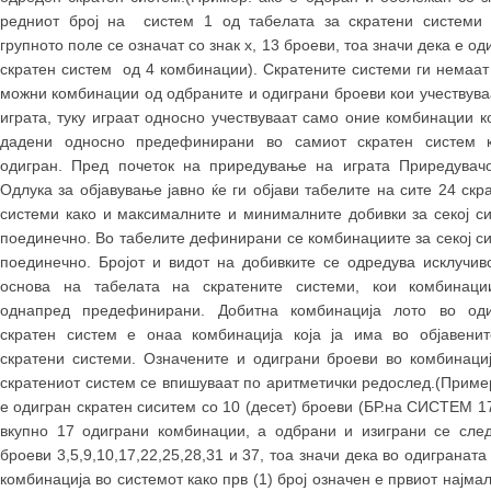
редниот број на систем 1 од табелата за скратени системи
групното поле се означат со знак х, 13 броеви, тоа значи дека е од
скратен систем од 4 комбинации). Скратените системи ги немаат
можни комбинации од одбраните и одиграни броеви кои учествува
играта, туку играат односно учествуваат само оние комбинации к
дадени односно предефинирани во самиот скратен систем к
одигран. Пред почеток на приредување на играта Приредувач
Одлука за објавување јавно ќе ги објави табелите на сите 24 скр
системи како и максималните и минималните добивки за секој с
поединечно. Во табелите дефинирани се комбинациите за секој с
поединечно. Бројот и видот на добивките се одредува исклучив
основа на табелата на скратените системи, кои комбинаци
однапред предефинирани. Добитна комбинација лото во оди
скратен систем е онаа комбинација која ја има во објавени
скратени системи. Означените и одиграни броеви во комбинаци
скратениот систем се впишуваат по аритметички редослед.(Приме
е одигран скратен сиситем со 10 (десет) броеви (БР.на СИСТЕМ 17
вкупно 17 одиграни комбинации, а одбрани и изиграни се сле
броеви 3,5,9,10,17,22,25,28,31 и 37, тоа значи дека во одиграната
комбинација во системот како прв (1) број означен е првиот најмал