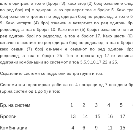
што е одигран, а тоа е (бројот 3), како втор (2) број означен е сле
по ред број кој е одигран, а во примерот тоа е бројот 5. Како тре
број означен е третиот по ред одигран број по редослед, а тоа е б
9. Како четврти (4) број означен е четвртиот по ред одигран бр
редослед, а тоа е бројот 10. Како петти (5) бројот означен е петти
ред одигран број по редослед, а тоа е бројот 17. Како шести (6)
означен е шестиот по ред одигран број по редослед, а тоа е бројот
како седми (7) број означен е седмиот по ред одигран бро
редослед, а тоа е бројот 25. Тоа е првата од 17-те испиш
одиграни комбинации во системот и тоа 3,5,9,10,17,22 и 25.
Скратените системи се поделени во три групи и тоа:
Системи кои гарантираат добивка со 4 погодоци од 7 погодени б
(Бр.на систем од 1 до 9) и тоа:
Бр. на систем
1
2
3
4
5
Броеви
13
14
15
16
17
Комбинации
4
6
9
11
15