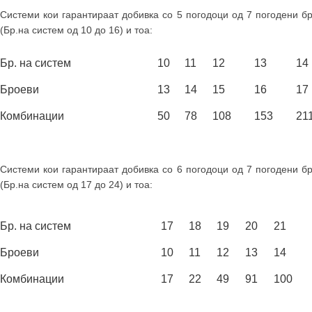
Системи кои гарантираат добивка со 5 погодоци од 7 погодени б
(Бр.на систем од 10 до 16) и тоа:
Бр. на систем
10
11
12
13
14
Броеви
13
14
15
16
17
Комбинации
50
78
108
153
21
Системи кои гарантираат добивка со 6 погодоци од 7 погодени б
(Бр.на систем од 17 до 24) и тоа:
Бр. на систем
17
18
19
20
21
Броеви
10
11
12
13
14
Комбинации
17
22
49
91
100