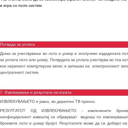
и игра со полн систем.
Потврда за уплата
Доказ за учествување во лото и џокер е исклучиво издадената по
за уплата лото или џокер. Потврдата за уплата учествува во тоа кол
кое нејзиниот компјутерски запис е запишан на електронскиот зап
централниот систем.
7. Извлекување и резултати на играта
ИЗВЛЕКУВАЊЕТО е јавно, во директен ТВ пренос.
РЕЗУЛТАТОТ ОД ИЗВЛЕКУВАЊЕТО - извлечените брое
неофицијалниот извештај се објавуваат веднаш по извлекување
броевите лото и џокер бројот. Резултатите може да се добијат на