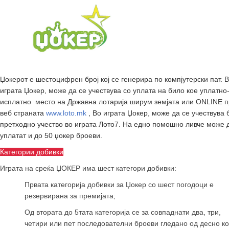
Џокерот е шестоцифрен број кој се генерира по компјутерски пат. 
играта Џокер, може да се учествува со уплата на било кое уплатно
исплатно место на Државна лотарија ширум земјата или
ONLINE
п
веб страната
www.loto.mk
, Во играта Џокер, може да се учествува 
претходно учество во играта Лото7. На едно помошно ливче може 
уплатат и до 50 џокер броеви.
Категории добивки
Играта на среќа ЏОКЕР има шест категори добивки:
Првата категорија добивки за Џокер со шест погодоци е
резервирана за премијата;
Од втората до 5тата категорија се за совпаднати два, три,
четири или пет последователни броеви гледано од десно к