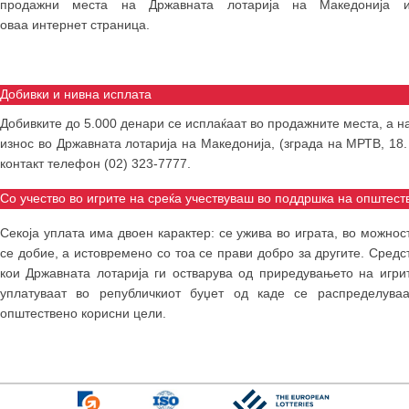
продажни места на Државната лотарија на Македонија 
оваа интернет страница.
Добивки и нивна исплата
Добивките до 5.000 денари се исплаќаат во продажните места, а на
износ во Државната лотарија на Македонија, (зграда на МРТВ, 18. 
контакт телефон (02) 323-7777.
Со учество во игрите на среќа учествуваш во поддршка на општест
Секоја уплата има двоен карактер: се ужива во играта, во можнос
се добие, а истовремено со тоа се прави добро за другите. Средс
кои Државната лотарија ги остварува од приредувањето на игри
уплатуваат во републичкиот буџет од каде се распределува
општествено корисни цели.