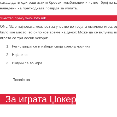
сакаш да ги одиграш истите броеви, комбинации и истиот број на к
наведени на претходната потврда за уплата.
Учество преку
www.loto.mk
ONLINE
е најновата можност за учество во твојата омилена игра, о
било кое место, во било кое време на денот. Може да се вклучиш в
играта со три лесни чекори:
1.
Регистрирај се и избери своја среќна лозинка
2.
Најави се
3.
Вклучи се во игра
Повеќе на
За играта Џокер