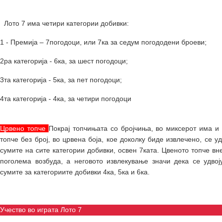
Лото 7 има четири категории добивки:
1 - Премија – 7погодоци, или 7ка за седум погододени броеви;
2ра категорија - 6ка, за шест погодоци;
3та категорија - 5ка, за пет погодоци;
4та категорија - 4ка, за четири погодоци
Црвено топче
Покрај топчињата со бројчиња, во миксерот има и
топче без број, во црвена боја, кое доколку биде извлечено, се уд
сумите на сите категории добивки, освен 7ката. Цвеното топче вн
поголема возбуда, а неговото извлекување значи дека се удвој
сумите за категориите добивки 4ка, 5ка и 6ка.
Учество во играта Лото 7