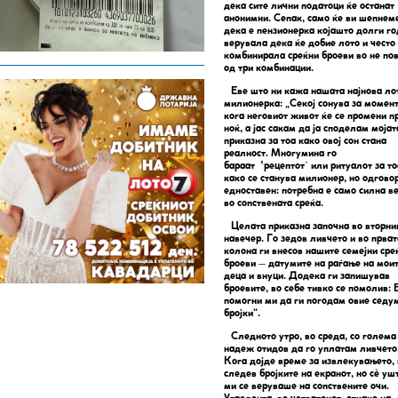
дека сите лични податоци ќе останат
анонимни. Сепак, само ќе ви шепнем
дека е пензионерка којашто долги г
верувала дека ќе добие лото и често
комби
нирала среќни броеви во не по
од три комбинации.
Еве што ни кажа нашата најнова ло
милионерка: „Секој сонува за момен
кога неговиот живот ќе се промени п
ноќ, а јас сакам да ја споделам мојат
приказна за тоа како овој сон стана
реалност. Многумина го
бараат
ʽ
рецептот
ʼ
или ритуалот за то
како се станува милионер, но одгово
едноставен: потребна е само силна в
во сопствената среќа.
Целата приказна започна во вторни
навечер. Го зедов ливчето и во прват
колона ги внесов нашите семејни сре
броеви – датумите на раѓање на мои
деца и внуци. Додека ги запишував
броевите, во себе тивко се помолив: 
помогни ми да ги погодам овие седу
бројки“.
Следното утро, во среда, со голема
надеж отидов да го уплатам ливчето
Кога дојде време за извлекувањето, 
следев бројките на екранот, но сè уш
ми се веруваше на сопствените очи.