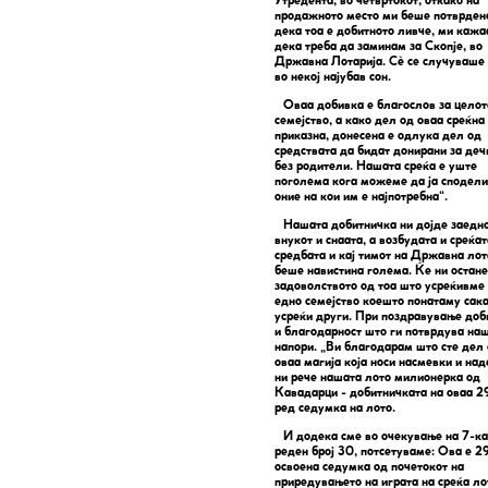
Утредента, во четвртокот, откако на
продажното место ми беше потврден
дека тоа е добитното ливче, ми кажа
дека треба да заминам за Скопје, во
Државна Лотарија. Сè се случуваше
во некој најубав сон.
Оваа добивка е благослов за целот
семејство, а како дел од оваа среќна
приказна, донесена е одлука дел од
средствата да бидат донирани за де
без родители. Нашата среќа е уште
поголема кога можеме да ја сподели
оние на кои им е најпотребна“.
Нашата добитничка ни дојде заедно
внукот и снаата, а возбудата и среќат
средбата и кај тимот на Државна лот
беше навистина голема. Ќе ни остане
задоволството од тоа што усреќивме
едно семејство коешто понатаму сак
усреќи други. При поздравување до
и благодарност што ги потврдува на
напори. „Ви благодарам што сте дел
оваа магија која носи насмевки и над
ни рече нашата лото милионерка од
Кавадарци - добитничката на оваа 29
ред седумка на лото.
И додека сме во очекување на 7-ка
реден број 30, потсетуваме: Ова е 29
освоена седумка од почетокот на
приредувањето на играта на среќа ло