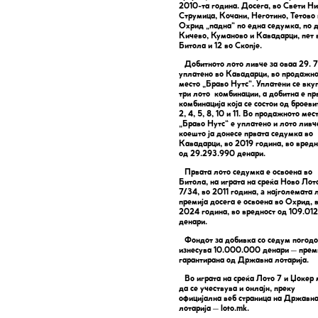
2010-та година. Досега, во Свети Ни
Струмица, Кочани, Неготино, Тетово 
Охрид „падна“ по една седумка, по д
Кичево, Куманово и Кавадарци, пет 
Битола и 12 во Скопје.
Добитното лото ливче за оваа 29. 7
уплатено во Кавадарци, во продажн
место „Браво Нутс“. Уплатени се вку
три лото комбинации, а добитна е пр
комбинација која се состои од броевит
2, 4, 5, 8, 10 и 11. Во продажното мес
„Браво Нутс“ е уплатено и лото ливч
коешто ја донесе првата седумка во
Кавадарци, во 2019 година, во вредн
од 29.293.990 денари.
Првата лото седумка е освоена во
Битола, на играта на среќа Ново Лот
7/34, во 2011 година, a најголемата 
премија досега е освоена во Охрид, 
2024 година, во вредност од 109.01
денари.
Фондот за добивка со седум погод
изнесува 10.000.000 денари – прем
гарантирана од Државна лотарија.
Во играта на среќа Лото 7 и Џокер
да се учествува и онлајн, преку
официјална веб страница на Државн
лотарија – loto.mk.