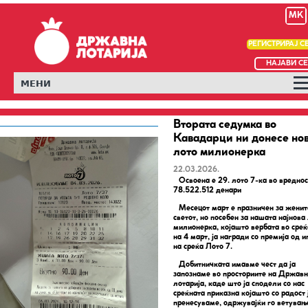
MK
РЕГИСТРИРАЈ С
НАЈАВИ СЕ
МЕНИ
Втората седумка во
Кавадарци ни донесе но
лото милионерка
22.03.2026.
Освоена е 29. лото 7-ка во вреднос
78.522.512 денари
Месецот март е празничен за женит
светот, но посебен за нашата најнова
милионерка, којашто вербата во среќ
на 4 март, ја награди со премија од и
на среќа Лото 7.
Добитничката имавме чест да ја
запознаме во просториите на Држав
лотарија, каде што ја сподели со нас
среќната приказна којашто со радост 
пренесуваме, одржувајќи го ветувањ