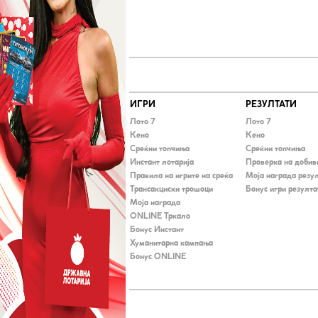
ИГРИ
РЕЗУЛТАТИ
Лото 7
Лото 7
Кено
Кено
Среќни топчиња
Среќни топчиња
Инстант лотарија
Проверка на добив
Правила на игрите на среќа
Mоја награда резу
Трансакциски трошоци
Бонус игри резулта
Моја награда
ONLINE Тркало
Бонус Инстант
Хуманитарна кампања
Бонус ONLINE