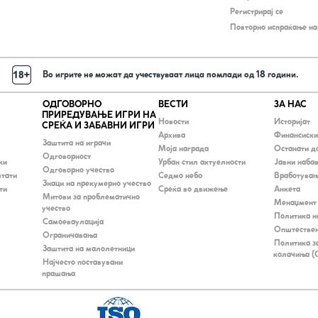
Регистрирај се
Повторно испраќање на 
Во игрите не можат да учествуваат лица помлади од 18 години.
ОДГОВОРНО
ВЕСТИ
ЗА НАС
ПРИРЕДУВАЊЕ ИГРИ НА
Новости
Историјат
СРЕЌА И ЗАБАВНИ ИГРИ
Архива
Финансиски
Заштита на играчи
Моја награда
Останати д
Одговорност
ки
Урбан стил актуелности
Јавни наба
Одговорно учество
лтати
Седмо небо
Вработува
Знаци на прекумерно учество
ти
Среќа во движење
Анкета
Митови за проблематично
Менаџмент
учество
Политика н
Самоеваулација
Општествен
Ограничавања
Политика з
Заштита на малолетници
колачиња (C
Најчесто поставувани
прашања