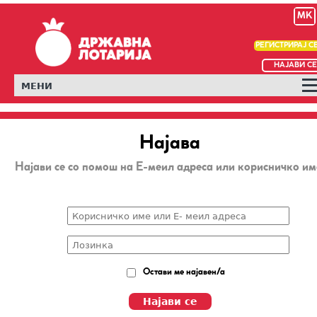
MK
РЕГИСТРИРАЈ С
НАЈАВИ СЕ
МЕНИ
Најава
Најави се со помош на Е-меил адреса или корисничко им
Остави ме најавен/а