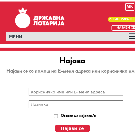
MK
РЕГИСТРИРАЈ С
НАЈАВИ СЕ
МЕНИ
Најава
Најави се со помош на Е-меил адреса или корисничко им
Остави ме најавен/а