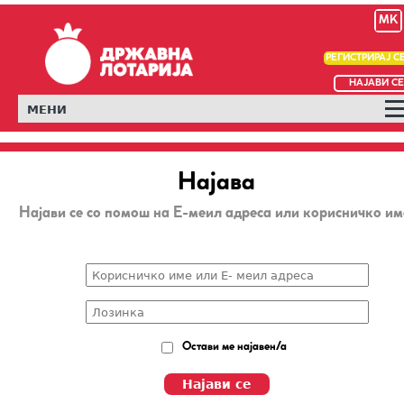
MK
РЕГИСТРИРАЈ С
НАЈАВИ СЕ
МЕНИ
Најава
Најави се со помош на Е-меил адреса или корисничко им
Остави ме најавен/а